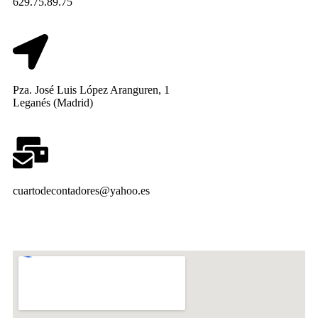
629.75.89.75
Pza. José Luis López Aranguren, 1
Leganés (Madrid)
cuartodecontadores@yahoo.es