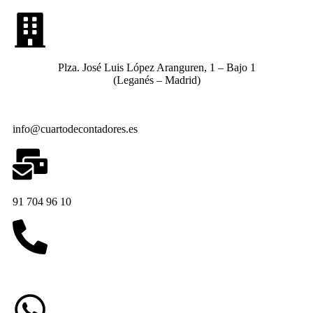
Plza. José Luis López Aranguren, 1 – Bajo 1
(Leganés – Madrid)
info@cuartodecontadores.es
91 704 96 10
629 75 89 75