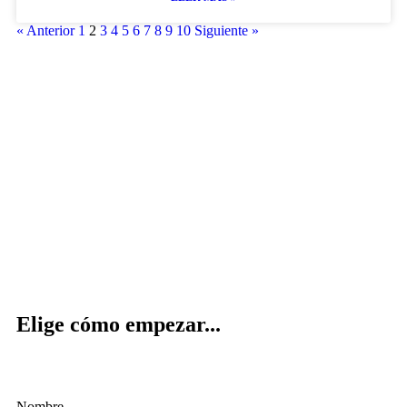
« Anterior
1
2
3
4
5
6
7
8
9
10
Siguiente »
Elige cómo empezar...
Nombre