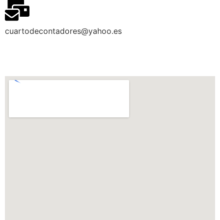
cuartodecontadores@yahoo.es