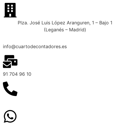
Plza. José Luis López Aranguren, 1 – Bajo 1
(Leganés – Madrid)
info@cuartodecontadores.es
91 704 96 10
629 75 89 75