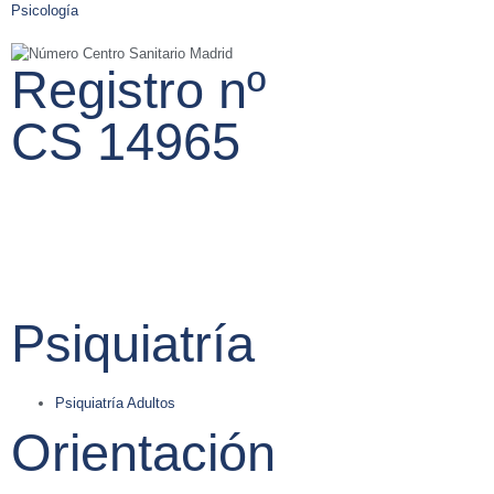
Psicología
O
Registro nº
CS 14965
Psiquiatría
Psiquiatría Adultos
Orientación