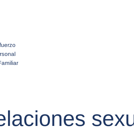
fuerzo
rsonal
Familiar
elaciones sex