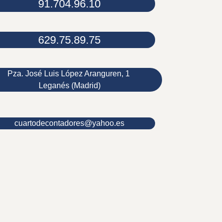
91.704.96.10
629.75.89.75
Pza. José Luis López Aranguren, 1
Leganés (Madrid)
cuartodecontadores@yahoo.es