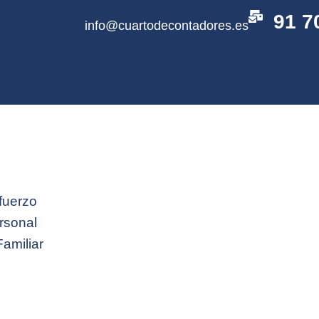
91 7
info@cuartodecontadores.es
fuerzo
rsonal
Familiar