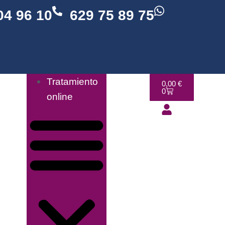
04 96 10
629 75 89 75
Tratamiento
0,00
€
0
online