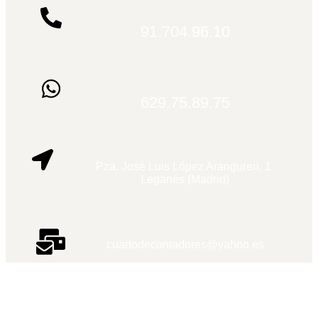
91.704.96.10
629.75.89.75
Pza. José Luis López Aranguren, 1
Leganés (Madrid)
cuartodecontadores@yahoo.es