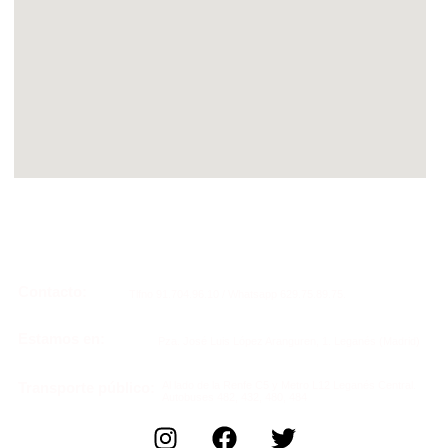
Contacto:
Tlfno 91.704.96.10 / Whatsapp 629.75.89.75.
Estamos en:
Pza. José Luis López Aranguren, 1. Leganés (Madrid)
Al lado de la Renfe C5 y Metro L12 Leganés Central.
Transporte público:
Autobuses 482, 432, 480, 484