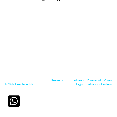
Mapa Web
Psiquiatría
Psicología
Orientación personal y coaching
Logopedia
Refuerzo escolar
Formación
Espacio Cuarto de Contadores, S.L..
Diseño de
Política de Privacidad
–
Aviso
la Web Cuarto WEB
(629.75.89.75)
Legal
–
Política de Cookies