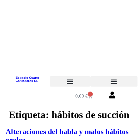
Plza. José Luis López Aranguren, 1 – Bajo 1
(Leganés – Madrid)
91 704 96 10
info@cuartodecontadores.es
629 75 89 75
Espacio Cuarto
Contadores SL
Tratamiento online
0
0,00
€
Etiqueta:
hábitos de succión
Alteraciones del habla y malos hábitos
orales