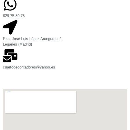
629.75.89.75
Pza. José Luis López Aranguren, 1
Leganés (Madrid)
cuartodecontadores@yahoo.es