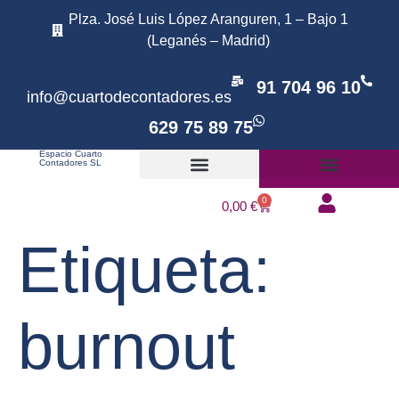
Plza. José Luis López Aranguren, 1 – Bajo 1
(Leganés – Madrid)
91 704 96 10
info@cuartodecontadores.es
629 75 89 75
Espacio Cuarto
Contadores SL
Tratamiento online
0
0,00
€
Etiqueta:
burnout