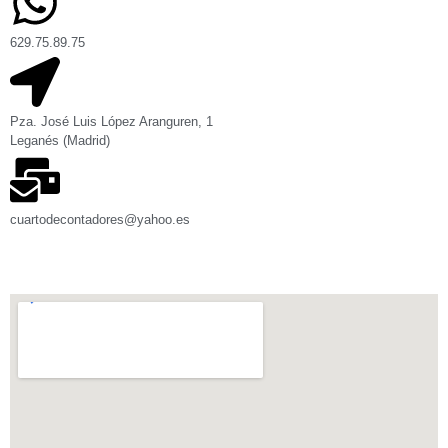
629.75.89.75
Pza. José Luis López Aranguren, 1
Leganés (Madrid)
cuartodecontadores@yahoo.es