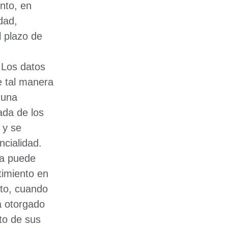
ento, en
idad,
 plazo de
 Los datos
e tal manera
 una
da de los
 y se
ncialidad.
na puede
timiento en
to, cuando
a otorgado
to de sus