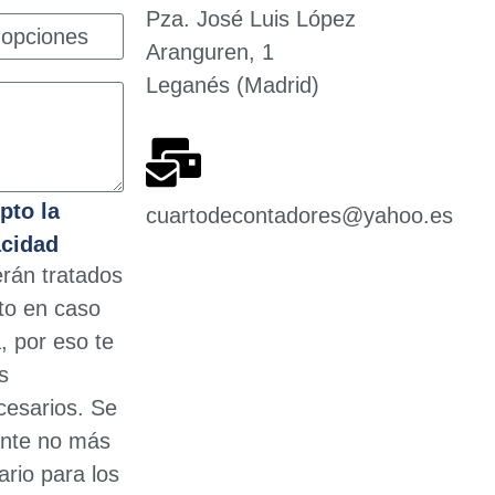
Pza. José Luis López
Aranguren, 1
Leganés (Madrid)
pto la
cuartodecontadores@yahoo.es
acidad
erán tratados
nto en caso
, por eso te
s
cesarios. Se
nte no más
rio para los