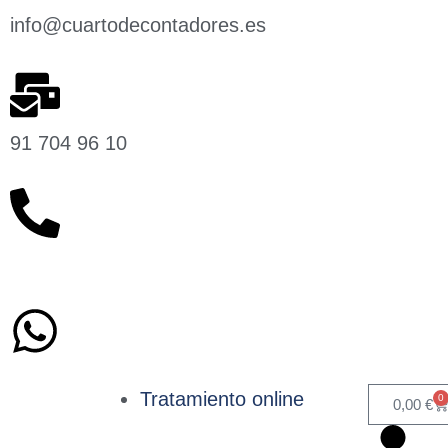
info@cuartodecontadores.es
91 704 96 10
629 75 89 75
Tratamiento online
0
0,00
€