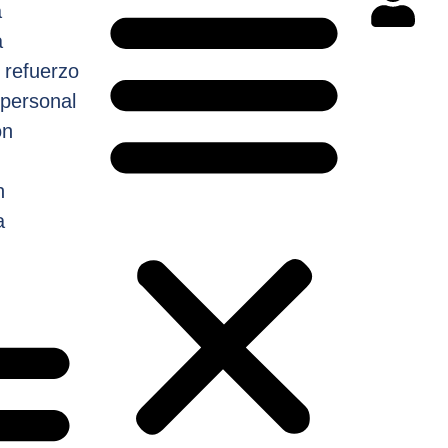
a
a
 refuerzo
personal
ón
n
a