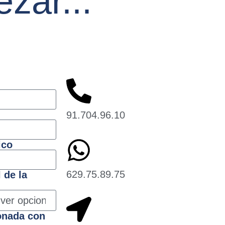
zar...
91.704.96.10
ico
629.75.89.75
 de la
onada con