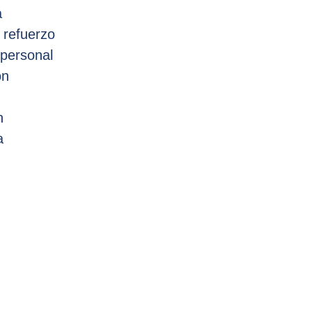
a
 refuerzo
personal
ón
n
a