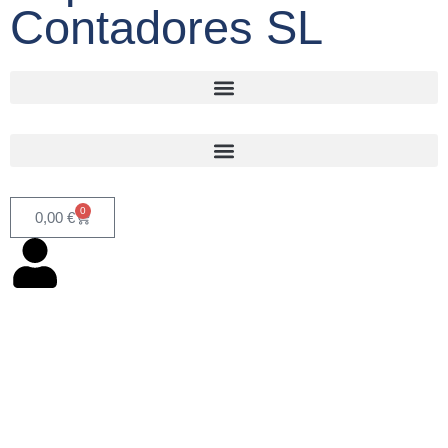
Contadores SL
0
0,00
€