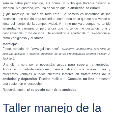
semilla había permanecido, era como un bulbo que florecía pasado el
invierno. Me gustaba, era una señal de que
la ansiedad se cura
!!!.
¿Qué moraleja se saca de todo esto? Lo primero es liberarnos de las
creencias que nos da esta sociedad, como esa en la que se nos vende el
ideal del fuerte, de la competitividad. A mi no me vale porque he tenido
ansiedad y cansancio
, pero ahora que no tengo me gusta disfrutar y
descansar del ritmo de vida. He aprendido a apartar de mi existencia el
ritmo vertiginoso y el
stress
.
Moraleja:
Frase tomada de ‘www.galicias.com’:
«Nuestros sentimientos dependen de
nuestras actitudes y nuestras creencias, no de las circunstancias externas» (Adam J.
Jackson).”
Una última nota por si necesitáis
ayuda para superar la ansiedad
.
Ahora en Cuartodecontadores, hemos abierto una nueva línea y
ofrecemos ventajas a todos nuestros lectores en
tratamientos de la
ansiedad y depresión
. Puedes realizar tu
Consulta on line
o reservar
una sesión en el despacho.
Recuerda que…
sí se puede salir de la ansiedad
Taller manejo de la