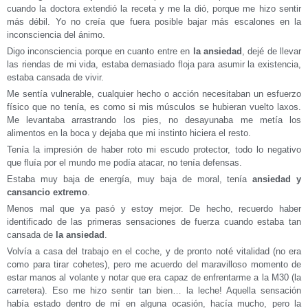
cuando la doctora extendió la receta y me la dió, porque me hizo sentir
más débil. Yo no creía que fuera posible bajar más escalones en la
inconsciencia del ánimo.
Digo inconsciencia porque en cuanto entre en
la ansiedad
, dejé de llevar
las riendas de mi vida, estaba demasiado floja para asumir la existencia,
estaba cansada de vivir.
Me sentía vulnerable, cualquier hecho o acción necesitaban un esfuerzo
físico que no tenía, es como si mis músculos se hubieran vuelto laxos.
Me levantaba arrastrando los pies, no desayunaba me metía los
alimentos en la boca y dejaba que mi instinto hiciera el resto.
Tenía la impresión de haber roto mi escudo protector, todo lo negativo
que fluía por el mundo me podía atacar, no tenía defensas.
Estaba muy baja de energía, muy baja de moral, tenía
ansiedad y
cansancio extremo
.
Menos mal que ya pasó y estoy mejor. De hecho, recuerdo haber
identificado de las primeras sensaciones de fuerza cuando estaba tan
cansada de
la ansiedad
.
Volvía a casa del trabajo en el coche, y de pronto noté vitalidad (no era
como para tirar cohetes), pero me acuerdo del maravilloso momento de
estar manos al volante y notar que era capaz de enfrentarme a la M30 (la
carretera). Eso me hizo sentir tan bien… la leche! Aquella sensación
había estado dentro de mí en alguna ocasión, hacía mucho, pero la