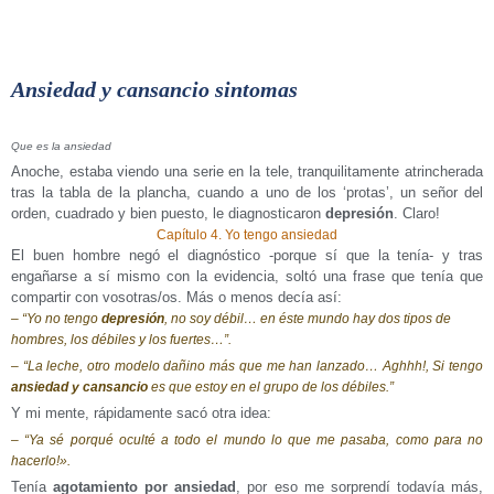
Ansiedad y cansancio sintomas
Que es la ansiedad
Anoche, estaba viendo una serie en la tele, tranquilitamente atrincherada
tras la tabla de la plancha, cuando a uno de los ‘protas’, un señor del
orden, cuadrado y bien puesto, le diagnosticaron
depresión
. Claro!
Capítulo 4. Yo tengo ansiedad
El buen hombre negó el diagnóstico -porque sí que la tenía- y tras
engañarse a sí mismo con la evidencia, soltó una frase que tenía que
compartir con vosotras/os. Más o menos decía así:
– “Yo no tengo
depresión
, no soy débil… en éste mundo hay dos tipos de
hombres, los débiles y los fuertes…”.
– “La leche, otro modelo dañino más que me han lanzado… Aghhh!, Si tengo
ansiedad y cansancio
es que estoy en el grupo de los débiles.”
Y mi mente, rápidamente sacó otra idea:
– “Ya sé porqué oculté a todo el mundo lo que me pasaba, como para no
hacerlo!».
Tenía
agotamiento por ansiedad
, por eso me sorprendí todavía más,