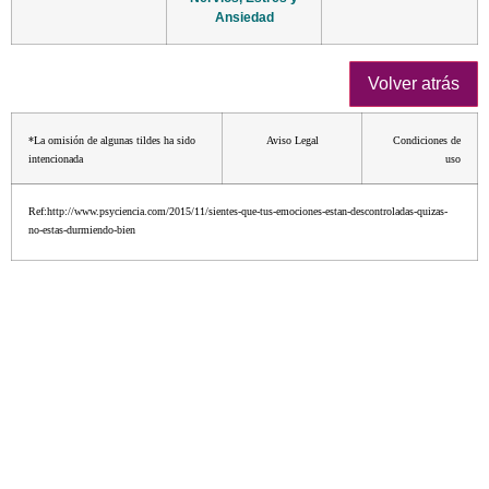
Ansiedad
*La omisión de algunas tildes ha sido
Aviso Legal
Condiciones de
intencionada
uso
Ref:http://www.psyciencia.com/2015/11/sientes-que-tus-emociones-estan-descontroladas-quizas-
no-estas-durmiendo-bien