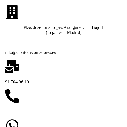
Plza. José Luis López Aranguren, 1 – Bajo 1
(Leganés – Madrid)
info@cuartodecontadores.es
91 704 96 10
629 75 89 75