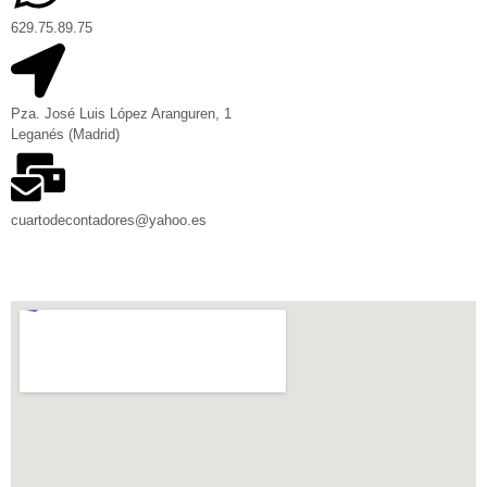
629.75.89.75
Pza. José Luis López Aranguren, 1
Leganés (Madrid)
cuartodecontadores@yahoo.es