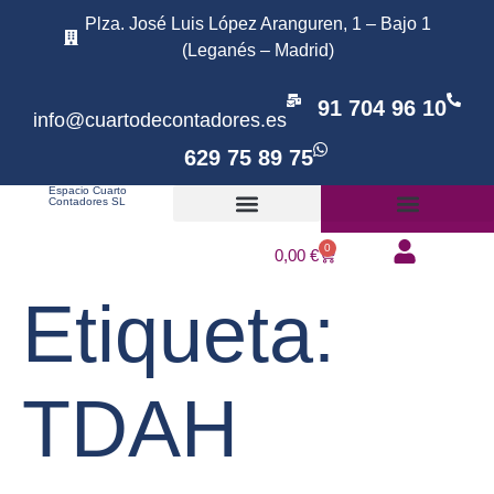
Plza. José Luis López Aranguren, 1 – Bajo 1
(Leganés – Madrid)
91 704 96 10
info@cuartodecontadores.es
629 75 89 75
Espacio Cuarto
Contadores SL
Tratamiento online
0
0,00
€
Etiqueta:
TDAH