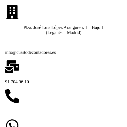
Plza. José Luis López Aranguren, 1 – Bajo 1
(Leganés – Madrid)
info@cuartodecontadores.es
91 704 96 10
629 75 89 75