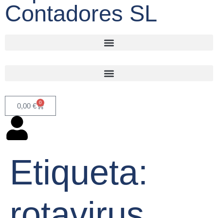
Contadores SL
0
0,00
€
Etiqueta:
rotavirus