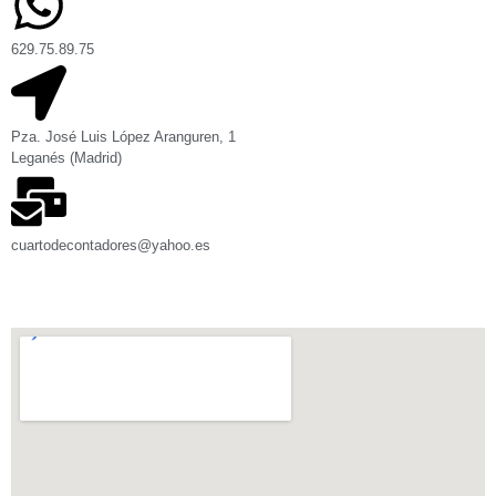
629.75.89.75
Pza. José Luis López Aranguren, 1
Leganés (Madrid)
cuartodecontadores@yahoo.es