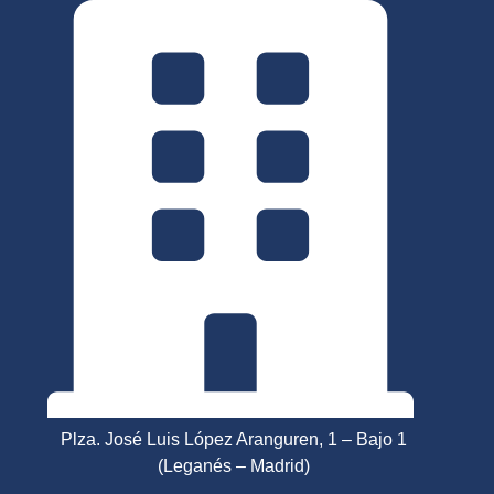
Ir
al
contenido
Plza. José Luis López Aranguren, 1 – Bajo 1
(Leganés – Madrid)