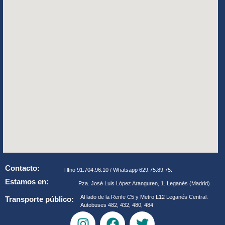
Contacto:
Tlfno 91.704.96.10 / Whatsapp 629.75.89.75.
Estamos en:
Pza. José Luis López Aranguren, 1. Leganés (Madrid)
Al lado de la Renfe C5 y Metro L12 Leganés Central.
Transporte público:
Autobuses 482, 432, 480, 484