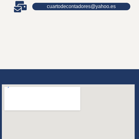
cuartodecontadores@yahoo.es