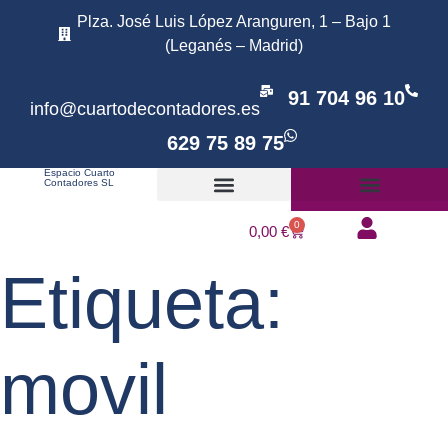
Plza. José Luis López Aranguren, 1 – Bajo 1
(Leganés – Madrid)
91 704 96 10
info@cuartodecontadores.es
629 75 89 75
Espacio Cuarto
Contadores SL
Tratamiento online
0
0,00
€
Etiqueta:
movil