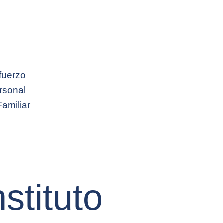
fuerzo
rsonal
Familiar
nstituto