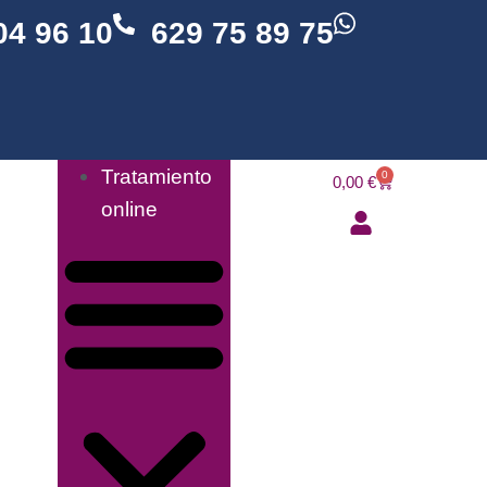
04 96 10
629 75 89 75
Tratamiento
0
0,00
€
online