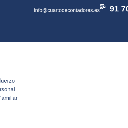
91 7
info@cuartodecontadores.es
fuerzo
rsonal
Familiar