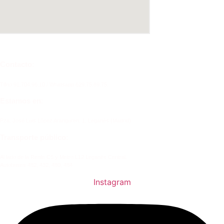
Contacto:
Tlfno 91.704.96.10 / Whatsapp 629.75.89.75.
Estamos en:
Pza. José Luis López Aranguren, 1. Leganés (Madrid)
Transporte público:
Al lado de la Renfe C5 y Metro L12 Leganés Central.
Autobuses 482, 432, 480, 484
Instagram