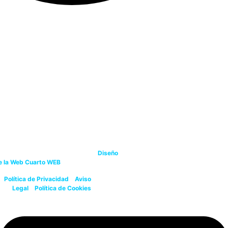
Mapa Web
Psiquiatría
Psicología
Orientación personal y coaching
Logopedia
Refuerzo escolar
Formación
spacio Cuarto de Contadores, S.L..
Diseño
e la Web Cuarto WEB
(629.75.89.75)
Política de Privacidad
–
Aviso
Legal
–
Política de Cookies