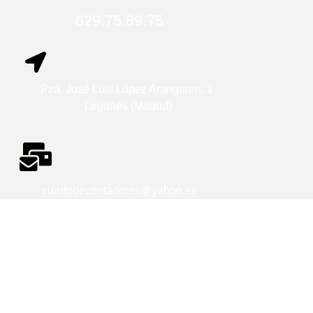
629.75.89.75
Pza. José Luis López Aranguren, 1
Leganés (Madrid)
cuartodecontadores@yahoo.es