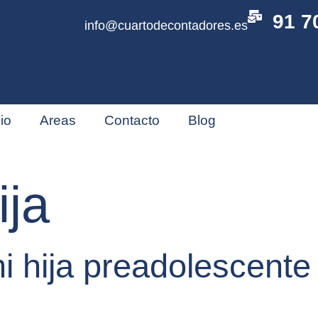
91 7
info@cuartodecontadores.es
cio
Areas
Contacto
Blog
ija
i hija preadolescente