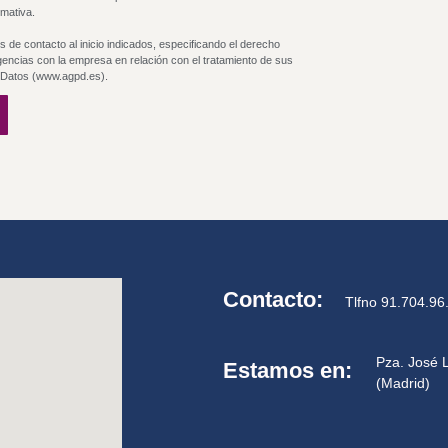
rmativa.
 de contacto al inicio indicados, especificando el derecho
gencias con la empresa en relación con el tratamiento de sus
e Datos (www.agpd.es).
Contacto:
Tlfno 91.704.96
Pza. José 
Estamos en:
(Madrid)