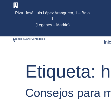
Plza. José Luis López Aranguren, 1 – Bajo
1
(Leganés – Madrid)
Espacio Cuarto Contadores
Ini
SL
Etiqueta:
h
Consejos para m