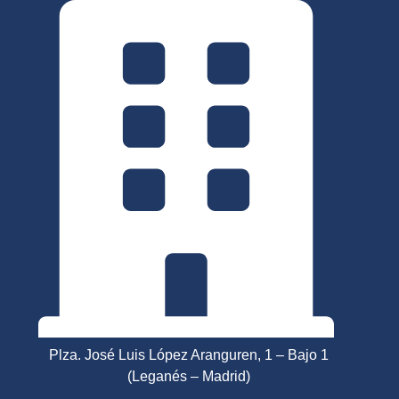
Ir
al
contenido
Plza. José Luis López Aranguren, 1 – Bajo 1
(Leganés – Madrid)