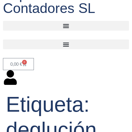
Contadores SL
0
0,00
€
Etiqueta:
deglución