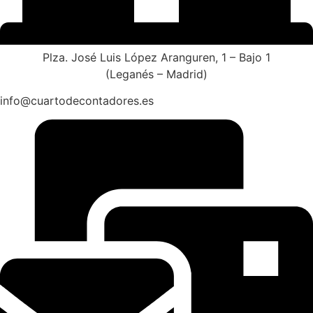
Plza. José Luis López Aranguren, 1 – Bajo 1
(Leganés – Madrid)
info@cuartodecontadores.es