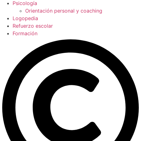
Psicología
Orientación personal y coaching
Logopedia
Refuerzo escolar
Formación