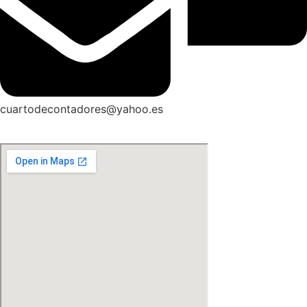
cuartodecontadores@yahoo.es