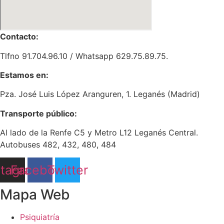
Contacto:
Tlfno 91.704.96.10 / Whatsapp 629.75.89.75.
Estamos en:
Pza. José Luis López Aranguren, 1. Leganés (Madrid)
Transporte público:
Al lado de la Renfe C5 y Metro L12 Leganés Central.
Autobuses 482, 432, 480, 484
stagram
Facebook
Twitter
Mapa Web
Psiquiatría