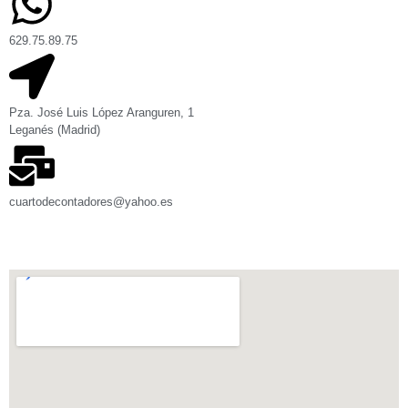
629.75.89.75
Pza. José Luis López Aranguren, 1
Leganés (Madrid)
cuartodecontadores@yahoo.es