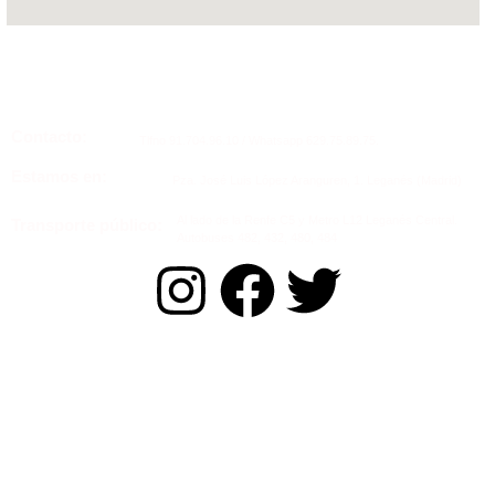
Contacto:
Tlfno 91.704.96.10 / Whatsapp 629.75.89.75.
Estamos en:
Pza. José Luis López Aranguren, 1. Leganés (Madrid)
Al lado de la Renfe C5 y Metro L12 Leganés Central.
Transporte público:
Autobuses 482, 432, 480, 484
Mapa Web
Psiquiatría
Psicología
Orientación personal y coaching