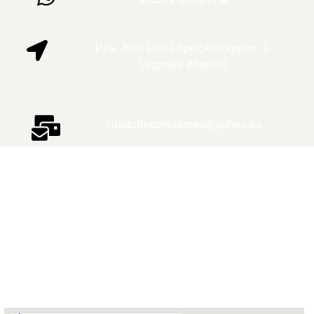
Pza. José Luis López Aranguren, 1
Leganés (Madrid)
cuartodecontadores@yahoo.es