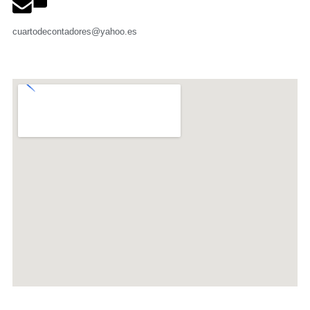
cuartodecontadores@yahoo.es