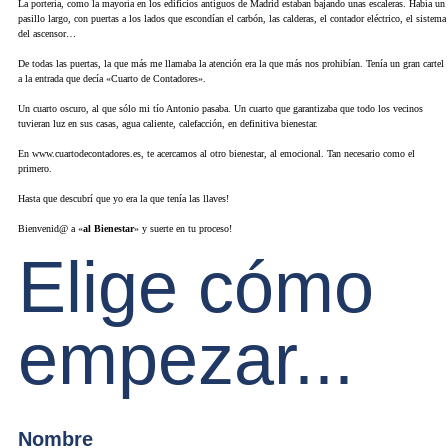
La portería, como la mayoría en los edificios antiguos de Madrid estaban bajando unas escaleras. Había un
pasillo largo, con puertas a los lados que escondían el carbón, las calderas, el contador eléctrico, el sistema
del ascensor…
De todas las puertas, la que más me llamaba la atención era la que más nos prohibían. Tenía un gran cartel
a la entrada que decía «Cuarto de Contadores».
Un cuarto oscuro, al que sólo mi tío Antonio pasaba. Un cuarto que garantizaba que todo los vecinos
tuvieran luz en sus casas, agua caliente, calefacción, en definitiva bienestar.
En www.cuartodecontadores.es, te acercamos al otro bienestar, al emocional. Tan necesario como el
primero.
Hasta que descubrí que yo era la que tenía las llaves!
Bienvenid@ a «
al Bienestar
» y suerte en tu proceso!
Elige cómo
empezar...
Nombre