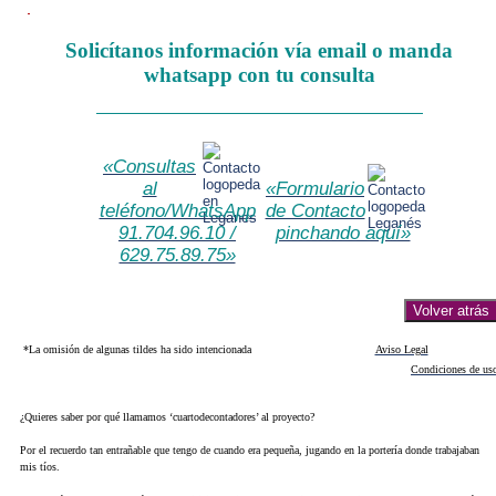
Solicítanos información vía email o manda
whatsapp con tu consulta
«Consultas
al
«Formulario
teléfono/WhatsApp
de Contacto
91.704.96.10 /
pinchando aquí»
629.75.89.75»
*La omisión de algunas tildes ha sido intencionada
Aviso Legal
Condiciones de us
¿Quieres saber por qué llamamos ‘cuartodecontadores’ al proyecto?
Por el recuerdo tan entrañable que tengo de cuando era pequeña, jugando en la portería donde trabajaban
mis tíos.