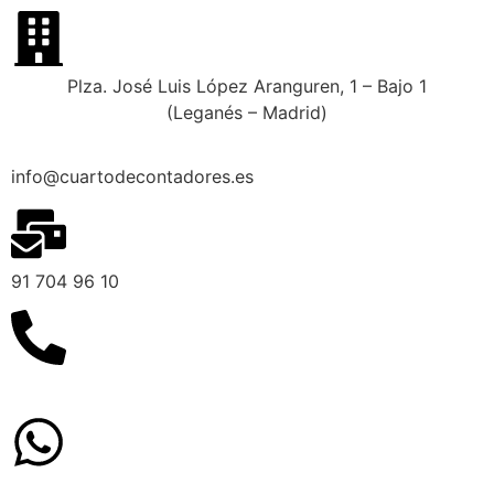
Plza. José Luis López Aranguren, 1 – Bajo 1
(Leganés – Madrid)
info@cuartodecontadores.es
91 704 96 10
629 75 89 75