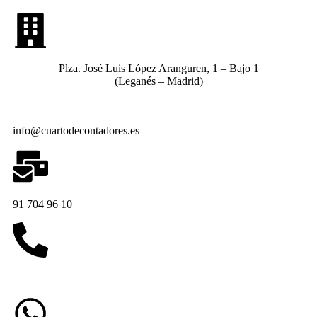
Plza. José Luis López Aranguren, 1 – Bajo 1
(Leganés – Madrid)
info@cuartodecontadores.es
91 704 96 10
629 75 89 75