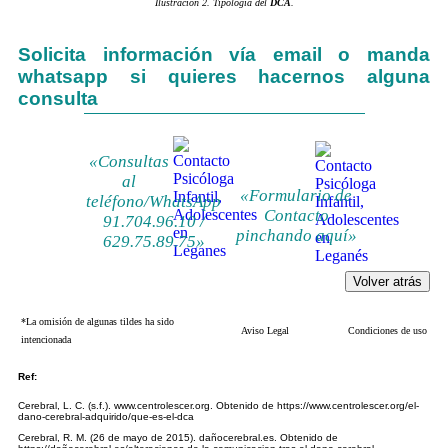
Ilustración 2. Tipología del
DCA
.
Solicita información vía email o manda
whatsapp si quieres hacernos alguna
consulta
«Consultas
al
«Formulario de
teléfono/WhatsApp
Contacto
91.704.96.10 /
pinchando aquí»
629.75.89.75»
*La omisión de algunas tildes ha sido
Aviso Legal
Condiciones de uso
intencionada
Ref:
Cerebral, L. C. (s.f.). www.centrolescer.org. Obtenido de https://www.centrolescer.org/el-
dano-cerebral-adquirido/que-es-el-dca
Cerebral, R. M. (26 de mayo de 2015). dañocerebral.es. Obtenido de