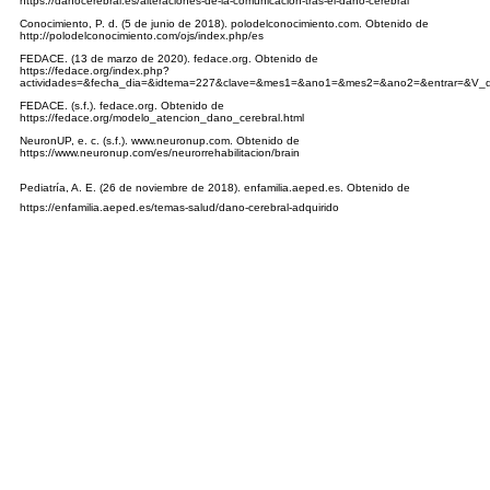
https://dañocerebral.es/alteraciones-de-la-comunicacion-tras-el-dano-cerebral
Conocimiento, P. d. (5 de junio de 2018). polodelconocimiento.com. Obtenido de
http://polodelconocimiento.com/ojs/index.php/es
FEDACE. (13 de marzo de 2020). fedace.org. Obtenido de
https://fedace.org/index.php?
actividades=&fecha_dia=&idtema=227&clave=&mes1=&ano1=&mes2=&ano2=&entrar=&V
FEDACE. (s.f.). fedace.org. Obtenido de
https://fedace.org/modelo_atencion_dano_cerebral.html
NeuronUP, e. c. (s.f.). www.neuronup.com. Obtenido de
https://www.neuronup.com/es/neurorrehabilitacion/brain
Pediatría, A. E. (26 de noviembre de 2018). enfamilia.aeped.es. Obtenido de
https://enfamilia.aeped.es/temas-salud/dano-cerebral-adquirido