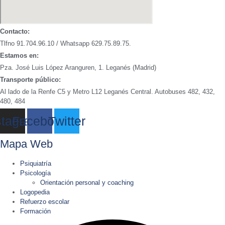
Contacto:
Tlfno 91.704.96.10 / Whatsapp 629.75.89.75.
Estamos en:
Pza. José Luis López Aranguren, 1. Leganés (Madrid)
Transporte público:
Al lado de la Renfe C5 y Metro L12 Leganés Central. Autobuses 482, 432,
480, 484
stagram
Facebook
Twitter
Mapa Web
Psiquiatría
Psicología
Orientación personal y coaching
Logopedia
Refuerzo escolar
Formación