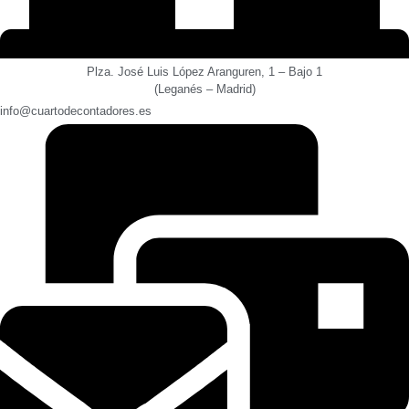
Plza. José Luis López Aranguren, 1 – Bajo 1
(Leganés – Madrid)
info@cuartodecontadores.es