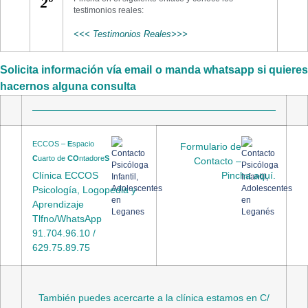
2º
testimonios reales:
<<< Testimonios Reales>>>
Solicita información vía email o manda whatsapp si quieres
hacernos alguna consulta
ECCOS –
E
spacio
Formulario de
C
uarto de
CO
ntadore
S
Contacto –
Clínica ECCOS
Pincha aquí.
Psicología, Logopedia y
Aprendizaje
Tlfno/WhatsApp
91.704.96.10 /
629.75.89.75
También puedes acercarte a la clínica estamos en C/