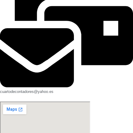
cuartodecontadores@yahoo.es