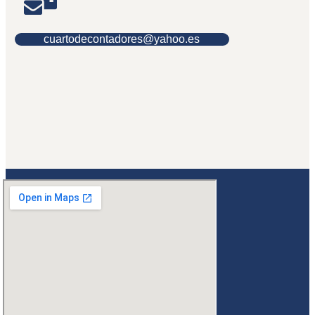
cuartodecontadores@yahoo.es