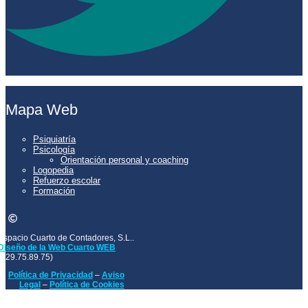
Mapa Web
Psiquiatría
Psicología
Orientación personal y coaching
Logopedia
Refuerzo escolar
Formación
Espacio Cuarto de Contadores, S.L..
Diseño de la Web Cuarto WEB
(629.75.89.75)
Política de Privacidad
–
Aviso
Legal
–
Política de Cookies