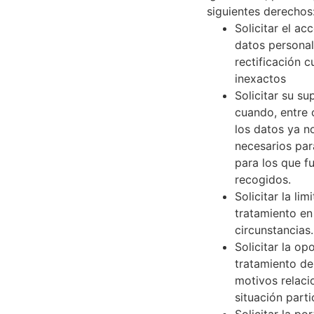
siguientes derechos
Solicitar el ac
datos personal
rectificación 
inexactos
Solicitar su su
cuando, entre 
los datos ya n
necesarios para
para los que f
recogidos.
Solicitar la lim
tratamiento e
circunstancias.
Solicitar la op
tratamiento de
motivos relac
situación parti
Solicitar la po