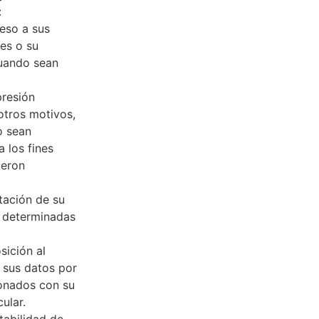
:
ceso a sus
es o su
cuando sean
presión
otros motivos,
o sean
 los fines
ueron
itación de su
n determinadas
osición al
 sus datos por
ionados con su
cular.
rtabilidad de