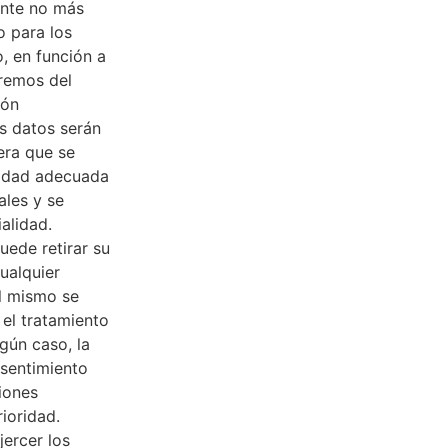
nte no más
o para los
o, en función a
aremos del
ión
s datos serán
era que se
ridad adecuada
ales y se
alidad.
uede retirar su
ualquier
l mismo se
el tratamiento
gún caso, la
nsentimiento
iones
ioridad.
jercer los