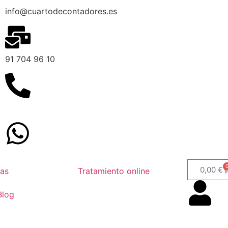
info@cuartodecontadores.es
91 704 96 10
629 75 89 75
0,00
€
as
Tratamiento online
Blog