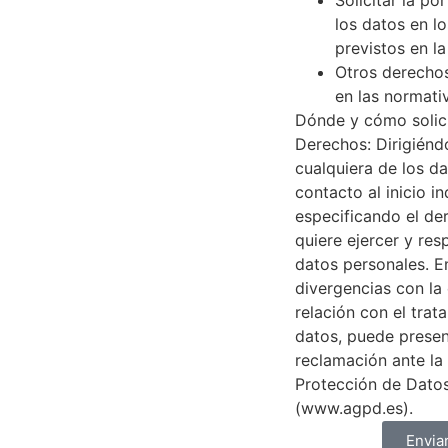
los datos en l
previstos en l
Otros derecho
en las normativ
Dónde y cómo solici
Derechos: Dirigiénd
cualquiera de los d
contacto al inicio i
especificando el de
quiere ejercer y res
datos personales. E
divergencias con la
relación con el trat
datos, puede presen
reclamación ante la
Protección de Dato
(www.agpd.es).
Envia