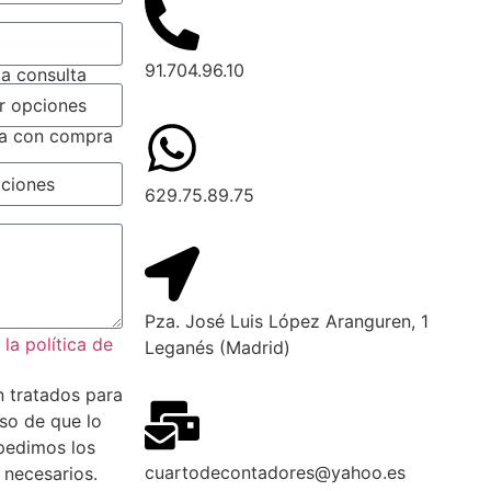
91.704.96.10
la consulta
da con compra
629.75.89.75
Pza. José Luis López Aranguren, 1
la política de
Leganés (Madrid)
n tratados para
aso de que lo
 pedimos los
cuartodecontadores@yahoo.es
 necesarios.