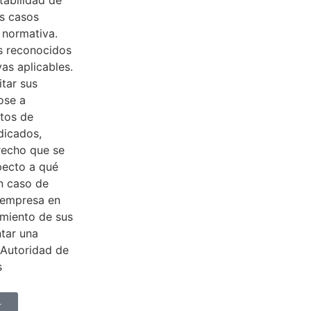
os casos
a normativa.
s reconocidos
as aplicables.
tar sus
ose a
atos de
ndicados,
recho que se
pecto a qué
n caso de
 empresa en
amiento de sus
tar una
 Autoridad de
s
r