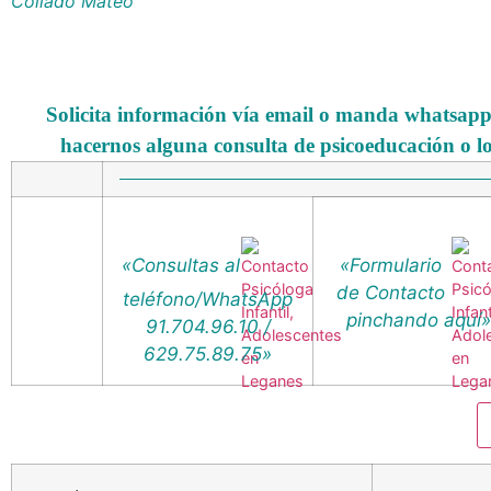
Collado Mateo
Solicita información vía email o manda whatsapp 
hacernos alguna consulta de psicoeducación o l
«Consultas al
«Formulario
de Contacto
teléfono/WhatsApp
pinchando aquí»
91.704.96.10 /
629.75.89.75»