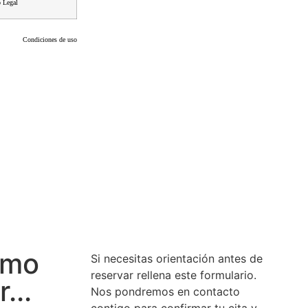
 Legal
Condiciones de uso
ómo
Si necesitas orientación antes de
reservar rellena este formulario.
...
Nos pondremos en contacto
contigo para confirmar tu cita y