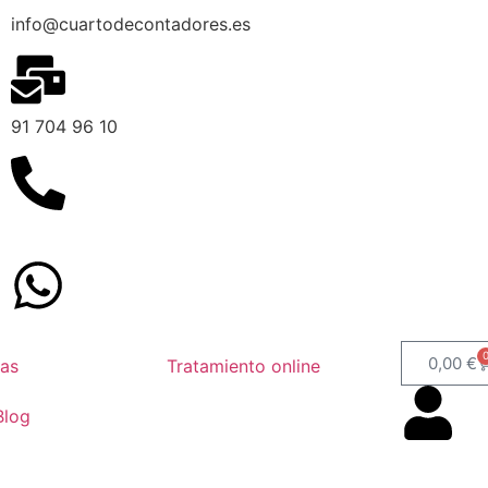
info@cuartodecontadores.es
91 704 96 10
629 75 89 75
0,00
€
as
Tratamiento online
Blog