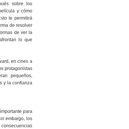
spués sobre los
película y cómo
to te permitirá
orma de resolver
formas de ver la
frontan lo que
ward, en cines a
os protagonistas
eran pequeños,
s y la confianza
 importante para
Sin embargo, los
en consecuencias