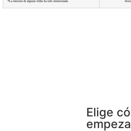
*La omisión de algunas tildes ha sido intencionada
Aviso
Elige c
empezar