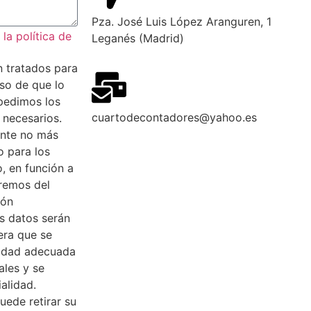
Pza. José Luis López Aranguren, 1
la política de
Leganés (Madrid)
n tratados para
aso de que lo
 pedimos los
cuartodecontadores@yahoo.es
 necesarios.
nte no más
o para los
o, en función a
aremos del
ión
s datos serán
era que se
ridad adecuada
ales y se
alidad.
uede retirar su