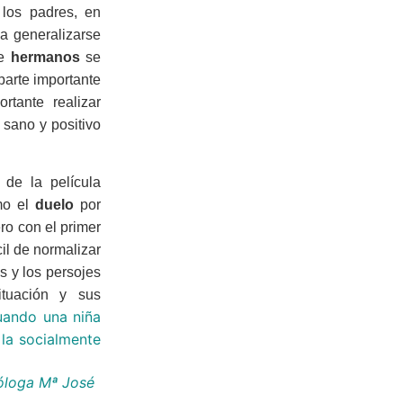
 los padres, en
a generalizarse
re
hermanos
se
 parte importante
ortante realizar
 sano y positivo
 de la película
mo el
duelo
por
ro con el primer
il de normalizar
s y los persojes
ituación y sus
ando una niña
 la socialmente
cóloga Mª José