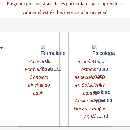
Pregunta por nuestras clases particulares para aprender a
calmar el estrés, los nervios o la ansiedad
«Accede al
«Conócenos,
Formulario de
estamos
Contacto
especializadas
pinchando
en Soluciones
aquí»
para la
Ansiedad y los
Nervios. Pincha
aquí»